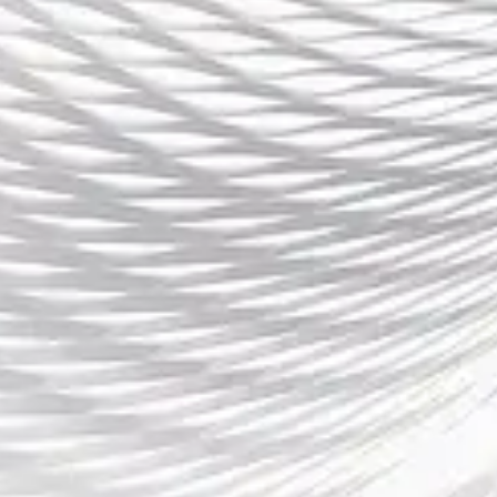
最后，随着行业的发展，365备用网址平台将持续改进和创新，为
玩家提供更加安全、优质的游戏体验。玩家在选择平台时，应该
注重平台的合法性、技术支持和用户反馈，确保自己在享受娱乐
的同时，能够拥有一个无忧的游戏体验。
上一篇
bet365美国大选投注分析：大陆玩家如何理解最新选情与赔率变动
下一篇
九州bet平台全面解析：安全性、游戏种类与玩家体验全方位评测
关于博鱼体育赛事
经典案例
应用领域
了解博鱼体育
黑哨风波背后的真相调查与体育公平正义的深层反思及其影响分析篇
最新动向
联络博鱼娱乐平台
绿茵赛场经典球迷歌曲回响岁月激情旋律见证足球文化传奇永恒篇章
世界杯在线观看入口全新指南汇聚高清赛事直播与便捷观看方法