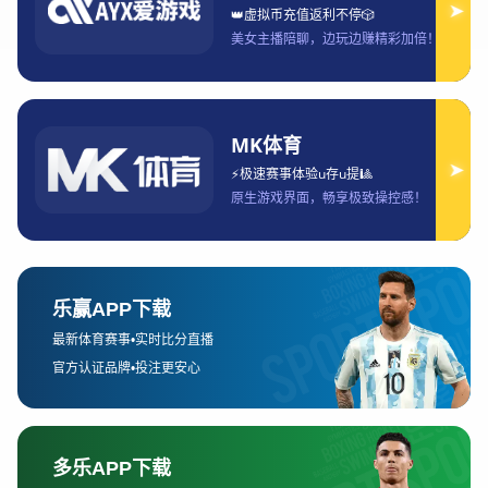
的情况下进行。此外，平台应提供多个支付方式，以便用户根据
自己的需求进行选择，减少支付过程中的风险。
同时，365备用网址平台的合法性和监管也至关重要。一个值得信
赖的平台往往会获得相关监管机构的认证，例如国际博彩监管委
员会或本地合法博彩许可证。这些认证能够确保平台在运营过程
中遵守行业规定，防止不法行为的发生。
2、平台的游戏质量与种类
一个优质的365备用网址平台通常会提供多样化的游戏选择，满足
不同玩家的需求。无论是传统的桌面游戏如扑克、轮盘，还是现
代化的电子竞技和老虎机游戏，都能在平台上找到丰富的种类。
平台的游戏质量往往决定了玩家的体验，优质的平台会与知名的
游戏开发公司合作，提供画面精美、音效逼真、玩法多样的游
戏。
除了游戏种类，平台的游戏运行流畅性也是玩家体验的关键。一
些平台可能因服务器负载过重或技术支持不足，导致游戏延迟或
卡顿，这直接影响到玩家的游戏体验。一个可靠的365备用网址平