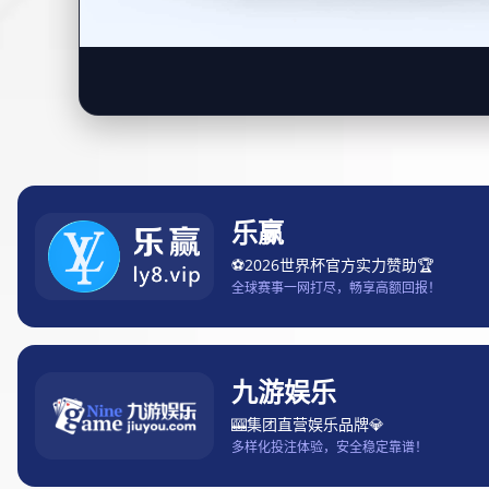
经典案例
Our Projects
bet365美国大选投注分析：大陆
发布时间：2025-01-20 浏览量：288
在全球范围内，美国大选向来是广泛关注的话题，尤其对于喜欢
家提供了丰富的投注选择，不仅限于比赛和体育赛事，还涵盖了
动。从四个方面来展开讨论：美国大选的投注机制，最新选情的
助玩家更好地理解美国大选的投注逻辑与市场动态，从而做出
1、美国大选投注的机制与背景
美国大选投注，作为政治类博彩的一种，近年来受到了越来越