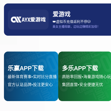
绪、选战走向等因素密切相关。在bet365平台上，大选投
首先，bet365为玩家提供了详细的市场选择，包括具体的
言，深入理解这些市场的变动至关重要。选情的实时变化，如
其次，美国选举的复杂性和多样性使得投注更具挑战性。在美
与大多数人的预期不符，赔率往往会出现快速调整，反映出市
2、最新选情的变化及其对赔率的影响
美国大选的选情瞬息万变，因此赔率的波动也充满了不确定性
选民支持，从而导致其赔率上升；而如果候选人出现失言或政
此外，美国大选的选情不仅仅局限于候选人个人表现，还受到
直接影响到美国选民的投票意向，从而影响投注市场的赔率走
此外，某些突发事件的出现也可能加剧赔率的剧烈波动。例如
准投注，从而获得更高的收益。
3、bet365平台赔率走势分析
bet365平台为玩家提供了实时的赔率走势数据，玩家可以
观察赔率的变化，玩家可以洞察选举的潜在走向。