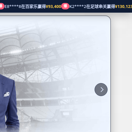
博鱼体育
经典案例
最新动向
服务宗旨
联络博鱼娱乐平台