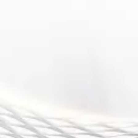
博鱼体育
然而，并非所有戴眼镜的球员都会选择这样的角色。有些球员可
能凭借强大的身体素质和对抗能力，在野球场上担任内线或侧翼
得分手的角色。通过利用自己的爆发力和身体对抗，他们能够在
篮下得分或在外线进行有效的切入。
无论是哪种角色，戴眼镜的球员通常能够根据自己的技术特长和
身体条件，适配合适的场上位置。通过与队友的默契配合和对比
赛节奏的掌控，他们在野球场上能够发挥出自己的特色，赢得球
场的尊重。
总结：
总体来看，戴眼镜的篮球哥们在野球场上的表现完全可以达到一
个不容忽视的水平。虽然眼镜可能对他们的体能、技术和心理产
生一定的影响，但通过合理的调整和适应，许多戴眼镜的球员仍