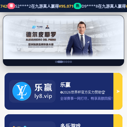
经典案例
Our Projects
戴眼镜的篮球哥们实力如何在野球场上表现到底属
于什么级别
发布时间：2025-08-22 浏览量：292
在野球场上，我们常常能看到一些戴眼镜的篮球玩家，他们的表
现既有惊人的突破，也有让人捧腹的失误。那么，戴眼镜的篮球