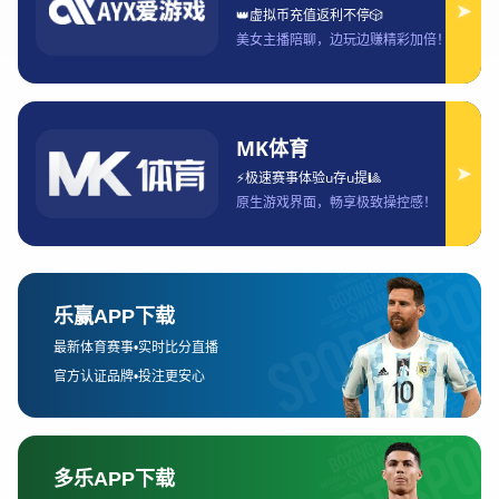
作的流畅度。如果眼镜在运动中经常发生移位，甚至需要频繁调
整，那么无疑会影响到球员的整体表现。因此，戴眼镜的篮球哥
们往往需要比其他球员付出更多的努力来保持体能的优势，才能
在野球场上有出色的发挥。
总体而言，戴眼镜的篮球选手如果能够克服这些外部的限制，仍
然能够通过较强的体能支持与技巧配合，在野球场上有一定的优
势。那些在运动中熟练调整眼镜状态或选择合适的眼镜类型的球
员，能够较好地弥补这些不利因素，展现出相对较高的竞技水
平。
2、技术能力的表现
技术能力是衡量一个篮球选手实力的重要标准。对于戴眼镜的篮
球哥们来说，技术水平的发挥与他们的视力状态密切相关。由于
戴眼镜可能会受到某些限制，尤其是在远距离投篮和快速反应方
面，眼镜可能影响他们的精准度。但这并不意味着戴眼镜的篮球
哥们无法在野球场上展现出高水平的技术。
在进攻端，戴眼镜的球员可能会更加注重脚步的灵活性与突破的