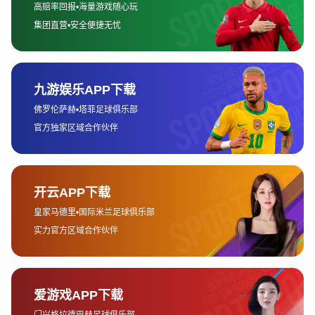
灵敏性。他们可能不如视力良好的球员那样依赖远投，而是会选
择利用快速的突破、精妙的传球和强烈的身体对抗来制造进攻机
会。特别是在突破和传球方面，戴眼镜的篮球哥们往往能够做出
更加巧妙和具有迷惑性的动作，以弥补视力上的不足。
在防守端，戴眼镜的球员也可以通过灵活的站位、快速的判断和
精准的反应来弥补视力问题，展现出出色的防守技巧。虽然他们
可能在追防高速运球时稍显劣势，但凭借对比赛节奏的掌控与经
验的积累，许多戴眼镜的球员仍然能够成为防守端的关键人物。
3、心理素质的影响
心理素质是任何篮球选手在比赛中至关重要的因素，尤其是在野
球场这种环境下。戴眼镜的篮球哥们往往面临着更多的心理压
力。一方面，他们需要担心眼镜的稳定性和视力清晰度，另一方
面，由于眼镜可能成为被嘲笑或被关注的对象，一些球员会感受
到额外的心理负担。这些心理因素可能会在比赛中影响他们的发
挥。