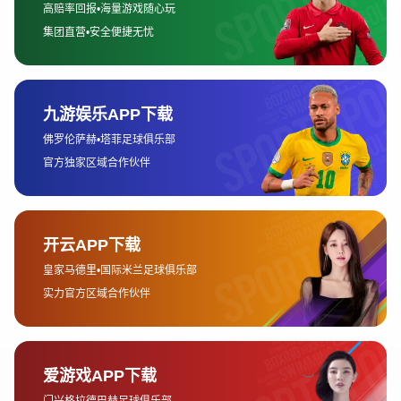
面和报道深度相对较浅。泰国的体育媒体一般会在赛事临近时才
开始集中报道，而赛后的讨论和分析往往也局限于新闻网站的简
短报道或社交媒体上的短消息。尽管近年来，泰国的体育频道和
网络平台开始逐步加强对国际赛事的报道力度，但仍然不能与欧
洲的全面性和深入性相提并论。
在赛事传播的形式上，泰国球迷较为依赖社交媒体和在线论坛。
尤其是在比赛期间，Facebook、LINE等社交媒体平台成为球迷讨
论和交流的主要场所。通过这些平台，球迷可以分享比赛亮点、
讨论赛事结果，甚至进行即时比分的追踪。尽管这些传播方式灵
活多样，但它们仍无法替代传统电视和专业体育频道的深入报
道。
3、观看场所的选择与影响
在泰国，观看欧洲杯比赛的场所选择相较于欧洲更加多样化。大
部分球迷选择在家里或者与朋友聚集的私人场所观看，尤其是在
比赛的时间较晚时。泰国的家居环境通常会为观看比赛提供良好