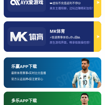
为了足球迷聚集的地方。这些场所通常会设置大屏幕，并为顾客
提供与足球相关的主题服务，如定制的比赛套餐、球迷专属座位
等，打造一个热烈的观赛氛围。
与欧洲球迷普遍喜欢聚集在酒吧等公共场所不同，泰国的部分球
迷更倾向于在家庭或与朋友的私人聚会中观看比赛。尤其是对于
泰国的年轻人来说，与家人一起观看比赛成为一种社交活动。在
这一过程中，球迷们不仅关注比赛本身，还会通过手机和社交媒
体与朋友们进行互动，形成线上与线下的多元观赛体验。
2、欧洲杯赛事传播的差异
在欧洲，欧洲杯赛事的传播几乎是全方位覆盖的，从电视到社交
媒体，再到体育专门的数字平台，几乎没有任何传播盲区。欧洲
的媒体通常会提前几个月开始报道欧洲杯的相关信息，包括赛前
分析、球队准备、球员健康状况等。赛事的前期热身就会通过各
种渠道不断向球迷传递信息，建立起强烈的赛事氛围。
博鱼体育赛事
与此不同，泰国的欧洲杯赛事报道虽然逐渐增加，但总体的覆盖