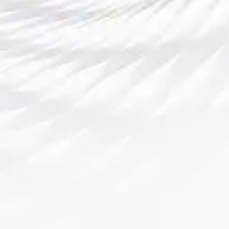
咨询热线
邮箱
13594780457
heathenundefined
© 2024 博鱼体育-博鱼娱乐平台-博鱼体育下载 ALL RIGHTS RESERVED
博
鱼体育下载
博鱼体育🐺【E88.CO】™，博鱼娱乐平台打造高品质互动体验，支持博鱼体
育下载和高清直播，带来赛事精彩纷呈。