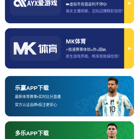
观看赛事的沉浸感。通过高清直播和多角度视角切换，用户能够
更直观地感受比赛现场的紧张氛围，仿佛置身于赛场之中。
博鱼体育
平台引入了实时数据分析功能，将球员表现、赛事统计和战术分
析等信息同步呈现给观众，使用户在观看比赛时不仅能享受视觉
体验，还能获得数据支撑的深入理解。
此外，贝宝体育还优化了赛事回放和精彩集锦功能，用户可以随
时回顾关键瞬间，同时系统根据用户偏好推荐最感兴趣的内容，
极大提升了个性化体验。
2、互动玩法创新设计
在互动玩法方面，贝宝体育推出了多种新颖功能，如赛事竞猜、
虚拟道具赠送和即时弹幕互动，让用户在观赛过程中能够积极参
与，增强娱乐性和社交性。
平台的竞猜功能支持赛前预测、赛中调整和赛后总结，通过积分
和奖励机制激励用户参与，同时提供数据分析辅助决策，让互动