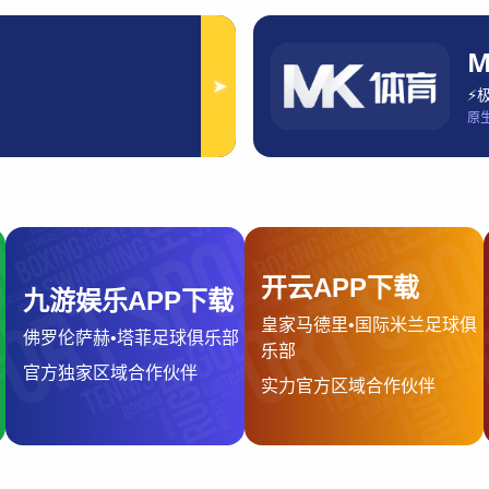
随着科技的飞速发展，数据分析、人工智能、大数据等技术在体育领域的
和运营带来了更多的智能化和高效化。
康监测和赛事数据分析为一体的全新模式。运动员的体能状态、比赛过程
，竞技水平的提升变得更加精准，且避免了传统训练中可能存在的盲目性
R）技术为赛事带来了全新的观赛体验。观众可以通过VR设备身临其境地
体育行业商业化模式的创新。
与优化。中国体育产业资源丰富，但长期以来存在着资源分散、重复建设
，共同推动体育赛事和活动的组织和实施。通过这些合作，冠竞体育能够
举行，提高了赛事的质量和影响力。
赛事组织和竞技体育，还涵盖了体育培训、健身器材、体育旅游等多个领
发展。
更多的商业元素。随着体育消费市场的不断扩大，体育产业的商业化进程