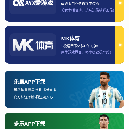
直观的赛程排布，用户能够清楚了解每天的欧冠赛事安排，并能
实时追踪自己关注的比赛。实时推送通知让球迷在比赛发生任何
变化时能够立刻得知，无论是进球、换人还是伤停，用户都能通
过简短的提示获取到关键信息。
不仅如此，实时欧冠APP还提供了“比赛直播”模式。在这个模式
下，用户可以实时查看比赛的动态进程，比如球员的进攻路线、
队员的个人表现以及赛事的整体走向。通过高效的信息流，球迷
们几乎能够在第一时间感受到比赛的氛围，极大地提升了观赛的
临场感。
2、精彩瞬间回放与集锦
除了实时信息更新外，实时欧冠APP还为球迷提供了丰富的精彩
瞬间回放和集锦功能。在比赛过程中，用户可以随时回顾关键时
刻，比如精彩的进球、扑救或是红黄牌事件。这样不仅帮助用户
错过的精彩片段重新回放，也为用户提供了一种深度解读比赛的
方式。