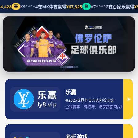
经典案例
Our Projects
实时欧冠APP带你全程掌握最新赛事动态与精彩瞬
间
发布时间：2026-02-06 浏览量：192
本文将详细探讨实时欧冠APP如何帮助球迷全程掌握最新赛事动
态与精彩瞬间。通过此应用，用户不仅能第一时间获取比赛的即