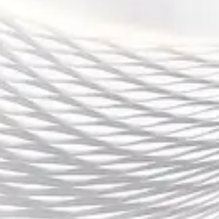
通过实时欧冠APP，球迷不仅能够实时获取比赛的动态信息，还
可以享受更多的互动体验和个性化服务。APP的实时赛事更新、
精彩瞬间回放、个性化推荐及互动平台等多重功能，满足了不同
用户的观赛需求，并让每一位用户都能够深入了解比赛的细节与
亮点。无论是在赛场上还是在赛场外，实时欧冠APP都能为球迷
提供一个全面的观赛体验，提升了他们的参与感和归属感。
总的来说，实时欧冠APP无疑是现代足球爱好者的重要工具，它
通过创新的技术与便捷的功能，打破了传统观赛的时空限制。无
论你身处何地，何时想要了解欧冠的最新动态，这款APP都能够
带给你即时的精彩与全面的赛事体验。未来，随着技术的进一步
发展，实时欧冠APP必将在全球范围内为球迷提供更多丰富的功
能，成为欧冠赛事的最佳伴侣。
上一篇
从高光到战术解析全景呈现顶级电竞比赛视频魅力深度幕后故事展现