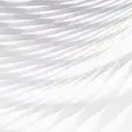
下一篇
稳定意甲APP打造高清流畅安全可靠的足球赛事观赛体验平台服务
关于博鱼体育赛事
经典案例
应用领域
了解博鱼体育
黑哨风波背后的真相调查与体育公平正义的深层反思及其影响分析篇
最新动向
联络博鱼娱乐平台
绿茵赛场经典球迷歌曲回响岁月激情旋律见证足球文化传奇永恒篇章
世界杯在线观看入口全新指南汇聚高清赛事直播与便捷观看方法