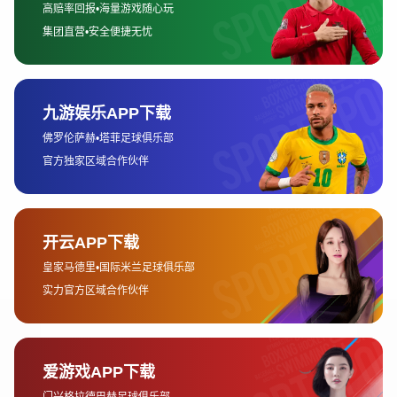
空公司、酒店以及其他企业有着长期的合作关系。很多时候，球
迷通过这些合作渠道购买门票，能够享受到特定的折扣或者附加
服务。例如，某些航空公司和酒店会在节假日推出联动促销，购
买机票或预定住宿时，赠送西甲门票或者提供票价折扣。
另外，加入俱乐部的会员计划也是获得票务优惠的重要途径。大
多数西甲俱乐部都有会员制，会员不仅能够优先购买门票，还能
享受专属折扣。通过成为俱乐部的会员，球迷可以定期收到有关
票务的优惠通知，确保自己不会错过任何一场优惠的比赛。
3、购买西甲门票时的注意事项
尽管西甲的票务优惠活动非常丰富，但在购买门票时，球迷需要
注意几个关键事项。首先，购买门票的时机非常重要。西甲比赛
的门票通常提前几个月就开始销售，尤其是一些热门赛事，比
如“西班牙德比”等，门票销售非常火爆。为了确保获得较为优惠
的票价，球迷最好提前几周甚至几个月就开始关注票务信息。
其次，选择合适的座位对于观赛体验至关重要。不同的座位有着