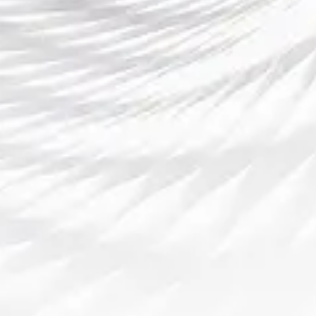
联络博鱼娱乐平台
绿茵赛场经典球迷歌曲回响岁月激情旋律见证足球文化传奇永恒篇章
世界杯在线观看入口全新指南汇聚高清赛事直播与便捷观看方法
咨询热线
邮箱
13594780457
heathenundefined