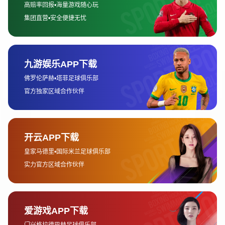
验。
此外，赛事直播还常常结合互动环节，例如弹幕互动、投票预
测、抽奖活动等，让观众不仅是“看客”，更能成为赛事的一部
分。这样的丰富内容设计，使得直播间始终充满活力和热闹氛
围。
3、沉浸体验身临其境
王者荣耀官方赛事直播入口不仅提供了观看渠道，更通过高清画
质和稳定传输，带来沉浸式的观赛体验。画面细节清晰流畅，每
一次技能释放、团战爆发都能被观众尽收眼底。
与此同时，赛事直播在音效方面也进行了优化，选手操作与现场
观众的欢呼声交织在一起，营造出一种仿佛置身现场的氛围。这
种感官上的全方位冲击，进一步提升了观赛的沉浸感。
除了视觉和听觉的体验，官方还不断尝试引入多视角切换功能。
观众可以自由选择关注某位选手的操作，或者切换到全局视角，
获得更全面的对战理解。这种灵活性无疑满足了不同观众的多样