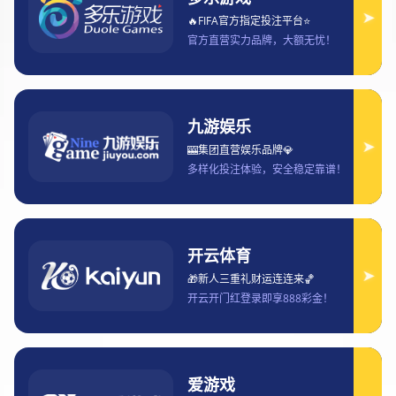
玩家关注的竞技舞台，王者荣耀赛事直播不仅是一场场视觉盛
宴，更是顶尖职业选手展现实力的绝佳舞台。本文将围绕“王者荣
耀官方赛事直播入口 全程观看精彩对决不容错过”为核心，从赛事
入口的便捷性、直播内容的丰富性、观赛体验的沉浸感以及赛事
价值的深远意义四个方面展开深入阐述。通过对不同角度的剖
析，带领大家领略王者荣耀赛事直播的独特魅力，理解其背后所
承载的文化价值和竞技精神。无论你是新手玩家，还是资深爱好
者，亦或是对电竞充满好奇的观众，都能在这篇文章中找到属于
自己的共鸣与收获。让我们一同走进王者荣耀赛事的世界，感受
那份震撼与激情，见证每一次精彩对决的诞生。
1、便捷入口直达赛场
王者荣耀官方赛事直播入口的设置非常贴心，玩家只需通过游戏
内置的赛事专区，或者官方合作平台，即可快速直达直播间。这
种便捷的入口设计，让观众省去了繁琐的搜索步骤，能够第一时
间投入到赛事的氛围中。