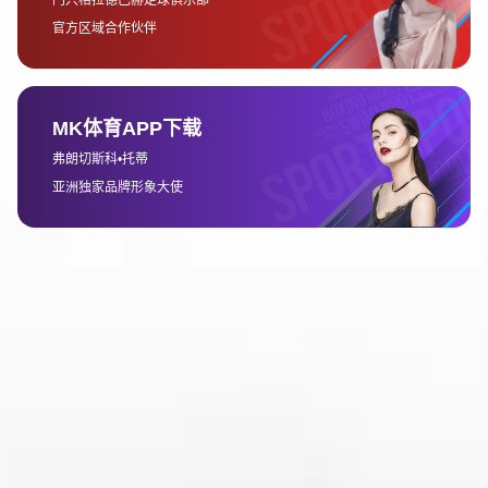
化需求。
博鱼体育
4、赛事价值深远影响
王者荣耀官方赛事直播入口不仅是观赛的窗口，更是传播电竞文
化的重要平台。通过赛事直播，越来越多的人能够了解电竞的魅
力，从而推动整个行业的发展与壮大。
对于职业选手而言，赛事直播是他们展示实力、实现梦想的重要
舞台。每一次亮眼的操作、每一次团队配合，都通过直播被更多
观众所见证，这不仅提升了选手的影响力，也为他们的职业生涯
增添了浓墨重彩的一笔。
更广泛地看，赛事直播还促进了观众群体的交流与互动。通过官
方入口聚集起来的玩家和粉丝，共同讨论战术、支持战队，形成
了独特的电竞社群文化。这种文化的沉淀与传承，使王者荣耀赛
事的影响力远超游戏本身。
总结：
综上所述，王者荣耀官方赛事直播入口不仅是通向顶尖对决的窗