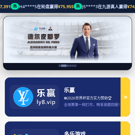
经典案例
Our Projects
王者荣耀官方赛事直播入口 全程观看精彩对决不容
错过
发布时间：2025-09-27 浏览量：289
在移动电竞的浪潮中，《王者荣耀》无疑是最受瞩目的明星项
目，而其官方赛事更是聚拢了无数玩家与观众的热情。作为全球