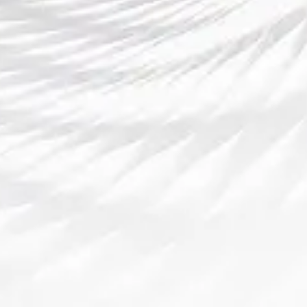
咨询热线
邮箱
13594780457
heathenundefined
© 2024 博鱼体育-博鱼娱乐平台-博鱼体育下载 ALL RIGHTS RESERVED
博
鱼体育下载