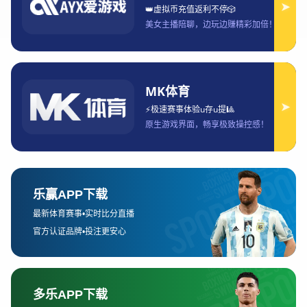
其次，助攻能力同样不可忽视。传球和组织能力是进攻表现中的
另一个重要衡量标准。在世俱杯中，一些具有出色视野与传球技
巧的球员，如德布劳内和哈维，常常通过精准的传球为队友创造
得分机会。从统计数据上看，助攻数的高低直接影响球队的进攻
质量，因此，分析球员的助攻数据是评估其整体进攻贡献的一个
重要环节。
2、防守表现分析
防守表现同样是球员评价中不可忽视的一部分。在高强度的世俱
杯比赛中，球队防守的稳定性常常决定了最终的胜负。在此部
分，我们将从球员的防守成功率、拦截次数、解围次数以及对抗
成功率等方面进行分析。
首先，防守球员的成功拦截和解围次数是衡量其防守能力的核心
指标。在世俱杯的高水平对抗中，防守球员的反应速度、判断能
力和抗压能力常常受到严峻考验。通过对比不同球员的拦截和解
围数据，能够直观地看出哪些球员在防守端的贡献较大。以范迪