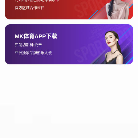
传球成功率也是技术数据中的关键指标。足球比赛中，准确的传
球是推进进攻和组织配合的基础。球员的传球成功率可以反映其
在比赛中的视野、决策能力以及技术水准。在世俱杯中，像托尼·
克罗斯这样的中场球员，凭借着精确的传球和出色的控球能力，
往往成为比赛的节奏掌控者。
4、体能素质分析
体能素质是球员能否在高强度比赛中保持高水平表现的基础。在
世俱杯这样的赛事中，球员的体能不仅影响比赛中的跑动频率，
还直接影响球员的防守和进攻能力。我们可以从球员的跑动距
离、冲刺次数以及体能消耗等数据来分析其体能状态。
跑动距离是衡量球员体能状态的重要数据之一。高强度的比赛要
求球员在场上不断移动，尤其是中场球员和边路球员，他们需要
频繁地进行进攻和防守转换。通过分析球员在世俱杯中的跑动距
离，可以看出其在比赛中的体力消耗情况。例如，内马尔和姆巴
佩等边锋球员，在比赛中的高跑动频率和积极参与进攻防守，展