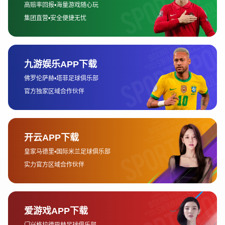
克为例，他在世俱杯中的出色防守表现，正是通过一次又一次的
成功拦截和解围，稳定了球队的防线。
其次，对抗成功率也是防守能力的重要体现。对于中卫、后卫以
及防守型中场球员来说，面对对方攻击球员的突破和挑战，能够
赢得对抗是防守成功的重要标志。统计数据显示，防守球员在世
俱杯中的对抗成功率往往直接影响其在比赛中的重要性。优秀的
防守球员往往能在关键时刻化解对方的进攻威胁。
3、技术数据解读
技术数据是对球员综合能力的系统性分析，涵盖了控球率、传球
成功率、带球过人次数等多个维度。这些数据帮助我们深入理解
球员在比赛中的表现，特别是在控球和组织方面的优势。
控球率是衡量球员在比赛中对球的掌控能力的一个重要数据。在
世俱杯这样的高水平赛事中，能够保持较高控球率的球员，通常
意味着球队的进攻组织较为流畅，球员的技术水平也较为精湛。
比如，在一场比赛中，梅西往往能够通过自己的技术能力和控球
技巧，在关键时刻为球队打开局面。