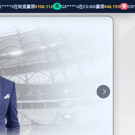
博鱼体育
经典案例
最新动向
服务宗旨
联络博鱼娱乐平台