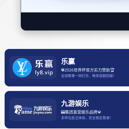
最新动向
Our News
世俱杯历史射手榜最新数据更新 劲
发布时间：2025-09-06 浏览量：286
随着世界俱乐部足球赛事的不断发展，国际足联世界俱乐部杯（FI
全球足球迷带来了无数精彩的对决。尤其是在球员个人表现上
来一些表现突出球员的进球数据及其背后的故事。通过分析各
1、劲旅球员的精彩进球表现
在世俱杯的历史射手榜中，劲旅球员的身影屡见不鲜，尤其是
门戈和帕尔梅拉斯的球员，都在这项赛事中有过出色的表现。