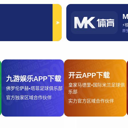
进球数。例如，巴萨的梅西也在世俱杯上有着极为亮眼的表现，多次帮助
功奠定了基础。
乐部的球员身上，强大的个人能力与团队配合的完美结合，使他们在世俱
乐部整体实力的体现。特别是一些欧洲和南美劲旅，凭借强大的团队合作
球队在赛事中的表现往往离不开其球员的出色发挥，特别是在决赛中，能
深厚的球队底蕴和持续稳定的表现，他们不仅赢得了众多冠军，也为球员
分证明了这些劲旅球队的持续统治力。
竞技平台，更是对球队整体战术和战略执行力的严峻考验。要想在这项赛
们日复一日的训练和不断提升的团队凝聚力。
南美的劲旅也逐渐展现出了强劲的实力。尤其是巴西的弗拉门戈和阿根廷
队配合，成功闯入决赛，并与欧洲球队展开激烈较量。