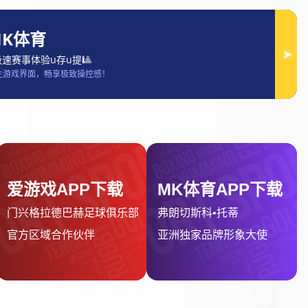
球队夺冠并登上射手榜前列。此外，拜仁的莱万多夫斯基在近
杯这类大赛中能更加发挥出色。每一粒进球都展示了球员的技
与战术执行力，频繁在该赛事中占据统治地位。例如，皇家马
充分体现出球队的整体优势。
创造了更多的进球机会。世俱杯的赛制通常要求各大洲冠军与
事中取得成功，球员的个人能力固然重要，但更多的是要依靠
的博卡青年等球队，他们在世俱杯赛场上的表现可圈可点。在