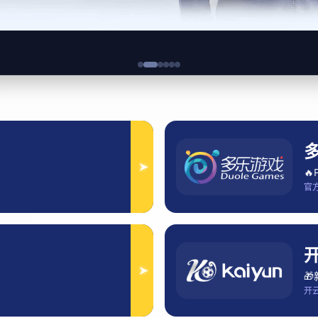
>
您的位置：
首页
最新
旅球员表现引人注目
FA Club World Cup）已成为全球范围内最具影响力和权威性的
，世俱杯历史射手榜成为了球迷们热议的话题之一。本文将从世俱杯历史
大劲旅的出色表现，我们不仅可以看到球员个人的努力与拼搏，更能感受
一些大俱乐部的球员，他们在比赛中的表现令人惊叹。诸如皇家马德里、
以皇家马德里的克里斯蒂亚诺·罗纳尔多为例，他在多个赛季的世俱杯比