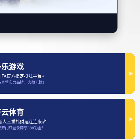
>
动向
世俱杯历史射手榜最新数据更新 劲旅球员表现引人注目
俱乐部足球赛事之一。该比赛汇集了来自不同大洲的顶级俱乐部，为
射手榜的最新数据出发，重点分析劲旅球员的表现，阐述近年
到世界足球发展进程中的一些有趣变化。
巴萨、拜仁慕尼黑等欧洲豪门球员，以及一些南美强队如弗拉
赛中屡屡为球队攻城拔寨，成为历史射手榜的领跑者。